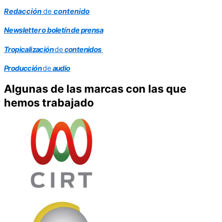
R
edacción
de
contenido
Newsletter
o boletín de prensa
T
ropicalización
de
contenidos
Producción
de
audio
Algunas de las marcas con las que
hemos trabajado